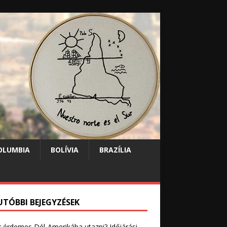
OLUMBIA
BOLÍVIA
BRAZÍLIA
UTÓBBI BEJEGYZÉSEK
 érdemes Dél-Amerikába utazni? Időjárási