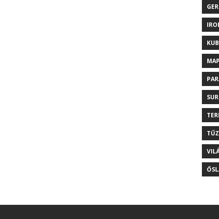
GER
IRO
KUB
MAP
PAR
SUR
TER
TŰZ
VIL
ŐSL