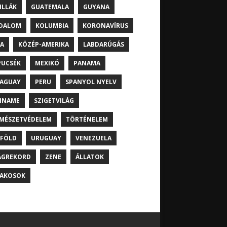
ILLÁK
GUATEMALA
GUYANA
DALOM
KOLUMBIA
KORONAVÍRUS
A
KÖZÉP-AMERIKA
LABDARÚGÁS
UCSÉK
MEXIKÓ
PANAMA
AGUAY
PERU
SPANYOL NYELV
INAME
SZIGETVILÁG
MÉSZETVÉDELEM
TÖRTÉNELEM
FÖLD
URUGUAY
VENEZUELA
ÁGREKORD
ZENE
ÁLLATOK
AKOSOK