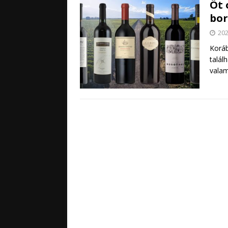
Öt 
bo
202
Koráb
talál
valam