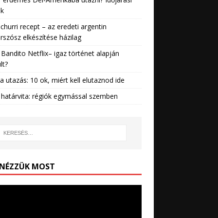
ek
churri recept – az eredeti argentin
rszósz elkészítése házilag
Bandito Netflix– igaz történet alapján
lt?
ia utazás: 10 ok, miért kell elutaznod ide
 határvita: régiók egymással szemben
 NÉZZÜK MOST
lejátszó