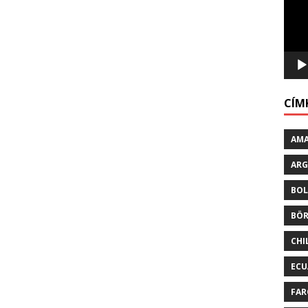
CÍM
AM
ARG
BO
BÖ
CHI
EC
FAR