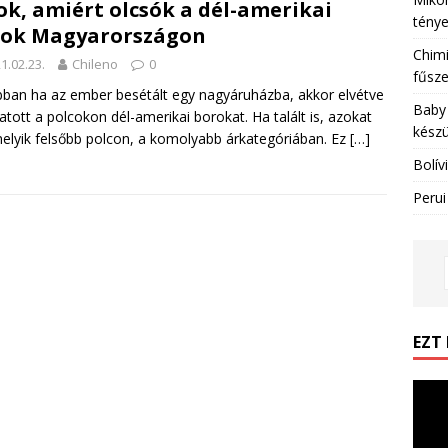
ok, amiért olcsók a dél-amerikai
tény
rok Magyarországon
Chimi
1.02.23.
Chileno
0
fűsze
ban ha az ember besétált egy nagyáruházba, akkor elvétve
Baby 
hatott a polcokon dél-amerikai borokat. Ha talált is, azokat
készü
elyik felsőbb polcon, a komolyabb árkategóriában. Ez
[…]
Bolív
Perui
EZT
Videó