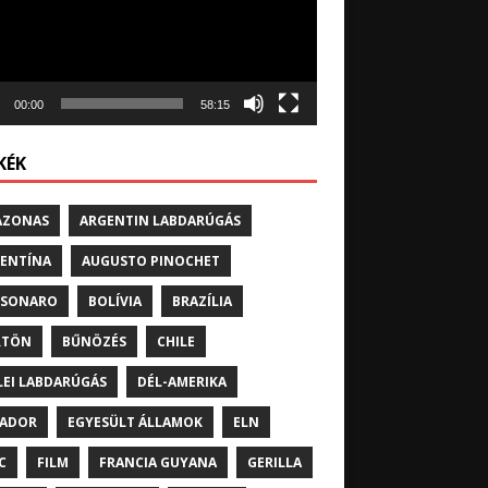
00:00
58:15
KÉK
AZONAS
ARGENTIN LABDARÚGÁS
ENTÍNA
AUGUSTO PINOCHET
LSONARO
BOLÍVIA
BRAZÍLIA
RTÖN
BŰNÖZÉS
CHILE
LEI LABDARÚGÁS
DÉL-AMERIKA
UADOR
EGYESÜLT ÁLLAMOK
ELN
C
FILM
FRANCIA GUYANA
GERILLA