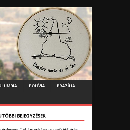
OLUMBIA
BOLÍVIA
BRAZÍLIA
UTÓBBI BEJEGYZÉSEK
 érdemes Dél-Amerikába utazni? Időjárási