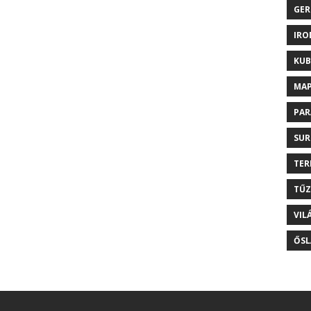
GER
IRO
KUB
MAP
PAR
SUR
TER
TŰZ
VIL
ŐSL