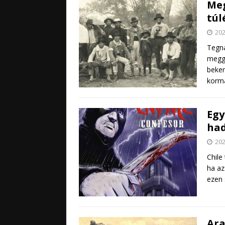
Meg
túl
202
Tegna
meggy
beker
korm
Egy
had
202
Chile
ha az
ezen 
Ara