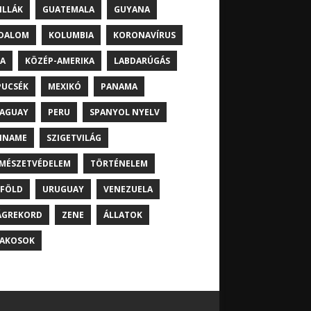
ILLÁK
GUATEMALA
GUYANA
DALOM
KOLUMBIA
KORONAVÍRUS
A
KÖZÉP-AMERIKA
LABDARÚGÁS
UCSÉK
MEXIKÓ
PANAMA
AGUAY
PERU
SPANYOL NYELV
INAME
SZIGETVILÁG
MÉSZETVÉDELEM
TÖRTÉNELEM
FÖLD
URUGUAY
VENEZUELA
ÁGREKORD
ZENE
ÁLLATOK
AKOSOK