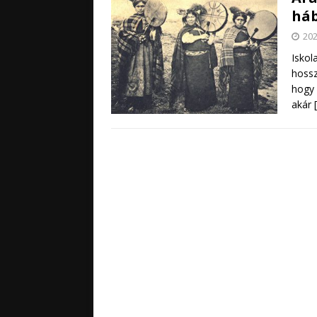
háb
202
Iskol
hossz
hogy 
akár