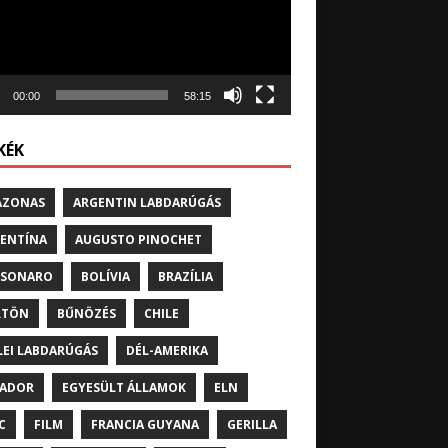
00:00
58:15
KÉK
AZONAS
ARGENTIN LABDARÚGÁS
ENTÍNA
AUGUSTO PINOCHET
LSONARO
BOLÍVIA
BRAZÍLIA
RTÖN
BŰNÖZÉS
CHILE
LEI LABDARÚGÁS
DÉL-AMERIKA
UADOR
EGYESÜLT ÁLLAMOK
ELN
C
FILM
FRANCIA GUYANA
GERILLA