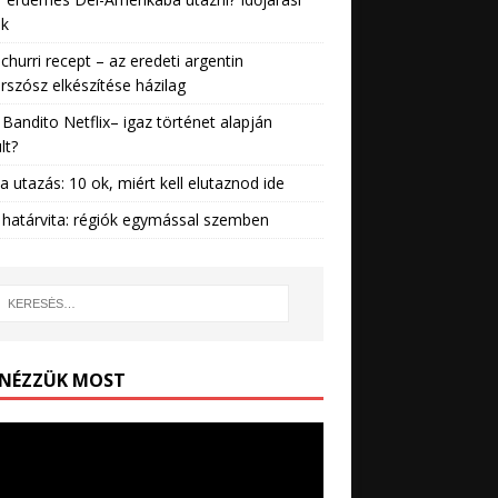
ek
churri recept – az eredeti argentin
rszósz elkészítése házilag
Bandito Netflix– igaz történet alapján
lt?
ia utazás: 10 ok, miért kell elutaznod ide
 határvita: régiók egymással szemben
 NÉZZÜK MOST
lejátszó