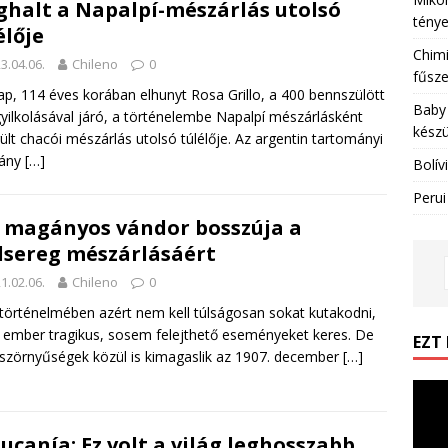
halt a Napalpí-mészárlás utolsó
tény
élője
Chimi
3.04.06.
Chileno
0
fűsze
p, 114 éves korában elhunyt Rosa Grillo, a 400 bennszülött
Baby 
ilkolásával járó, a történelembe Napalpí mészárlásként
készü
ült chacói mészárlás utolsó túlélője. Az argentin tartományi
ány
[…]
Bolív
Perui
 magányos vándor bosszúja a
sereg mészárlásáért
1.02.06.
Chileno
0
 történelmében azért nem kell túlságosan sokat kutakodni,
 ember tragikus, sosem felejthető eseményeket keres. De
EZT
szörnyűségek közül is kimagaslik az 1907. december
[…]
Videó
ucanía: Ez volt a világ leghosszabb