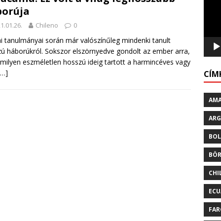
orúja
1.01.26.
Chileno
0
ai tanulmányai során már valószínűleg mindenki tanult
ú háborúkról. Sokszor elszörnyedve gondolt az ember arra,
milyen eszméletlen hosszú ideig tartott a harmincéves vagy
[…]
CÍM
AM
ARG
BO
BÖ
CHI
EC
FAR