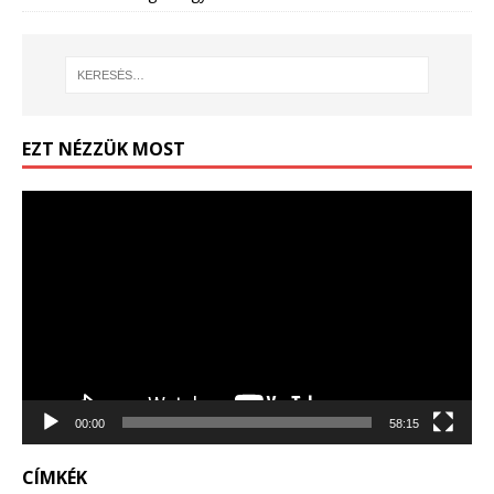
EZT NÉZZÜK MOST
Videólejátszó
00:00
58:15
CÍMKÉK