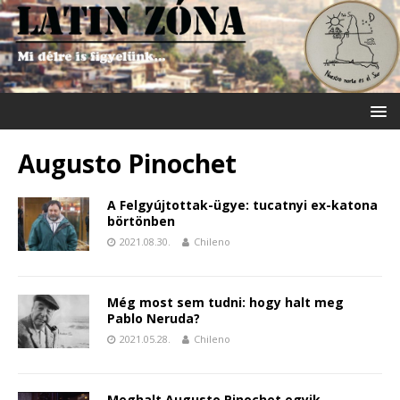
Augusto Pinochet
A Felgyújtottak-ügye: tucatnyi ex-katona
börtönben
2021.08.30.
Chileno
Még most sem tudni: hogy halt meg
Pablo Neruda?
2021.05.28.
Chileno
Meghalt Augusto Pinochet egyik