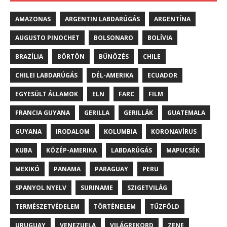
AMAZONAS
ARGENTIN LABDARÚGÁS
ARGENTÍNA
AUGUSTO PINOCHET
BOLSONARO
BOLÍVIA
BRAZÍLIA
BÖRTÖN
BŰNÖZÉS
CHILE
CHILEI LABDARÚGÁS
DÉL-AMERIKA
ECUADOR
EGYESÜLT ÁLLAMOK
ELN
FARC
FILM
FRANCIA GUYANA
GERILLA
GERILLÁK
GUATEMALA
GUYANA
IRODALOM
KOLUMBIA
KORONAVÍRUS
KUBA
KÖZÉP-AMERIKA
LABDARÚGÁS
MAPUCSÉK
MEXIKÓ
PANAMA
PARAGUAY
PERU
SPANYOL NYELV
SURINAME
SZIGETVILÁG
TERMÉSZETVÉDELEM
TÖRTÉNELEM
TŰZFÖLD
URUGUAY
VENEZUELA
VILÁGREKORD
ZENE