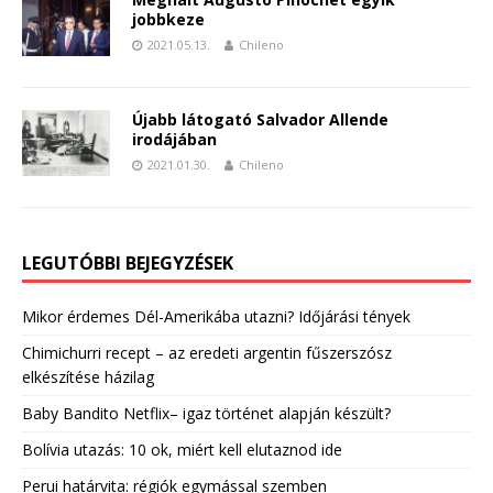
jobbkeze
2021.05.13.
Chileno
Újabb látogató Salvador Allende
irodájában
2021.01.30.
Chileno
LEGUTÓBBI BEJEGYZÉSEK
Mikor érdemes Dél-Amerikába utazni? Időjárási tények
Chimichurri recept – az eredeti argentin fűszerszósz
elkészítése házilag
Baby Bandito Netflix– igaz történet alapján készült?
Bolívia utazás: 10 ok, miért kell elutaznod ide
Perui határvita: régiók egymással szemben