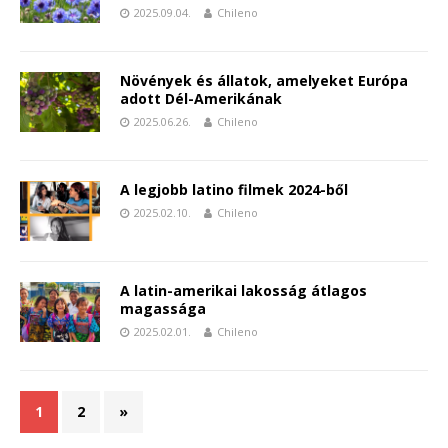
2025.09.04.
Chileno
Növények és állatok, amelyeket Európa
adott Dél-Amerikának
2025.06.26.
Chileno
A legjobb latino filmek 2024-ből
2025.02.10.
Chileno
A latin-amerikai lakosság átlagos
magassága
2025.02.01.
Chileno
1
2
»