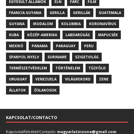
EGYESÜLT ÁLLAMOK
ELN
FARC
FILM
FRANCIA GUYANA
GERILLA
GERILLÁK
GUATEMALA
GUYANA
IRODALOM
KOLUMBIA
KORONAVÍRUS
KUBA
KÖZÉP-AMERIKA
LABDARÚGÁS
MAPUCSÉK
MEXIKÓ
PANAMA
PARAGUAY
PERU
SPANYOL NYELV
SURINAME
SZIGETVILÁG
TERMÉSZETVÉDELEM
TÖRTÉNELEM
TŰZFÖLD
URUGUAY
VENEZUELA
VILÁGREKORD
ZENE
ÁLLATOK
ŐSLAKOSOK
KAPCSOLAT/CONTACTO
Kapcsolatfelvétel/Contacto:
magyarlatinzona@gmail.com