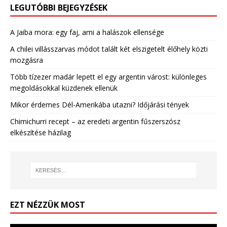
LEGUTÓBBI BEJEGYZÉSEK
A Jaiba mora: egy faj, ami a halászok ellensége
A chilei villásszarvas módot talált két elszigetelt élőhely közti
mozgásra
Több tízezer madár lepett el egy argentin várost: különleges
megoldásokkal küzdenek ellenük
Mikor érdemes Dél-Amerikába utazni? Időjárási tények
Chimichurri recept – az eredeti argentin fűszerszósz
elkészítése házilag
EZT NÉZZÜK MOST