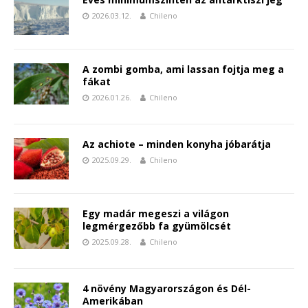
2026.03.12.
Chileno
A zombi gomba, ami lassan fojtja meg a
fákat
2026.01.26.
Chileno
Az achiote – minden konyha jóbarátja
2025.09.29.
Chileno
Egy madár megeszi a világon
legmérgezőbb fa gyümölcsét
2025.09.28.
Chileno
4 növény Magyarországon és Dél-
Amerikában