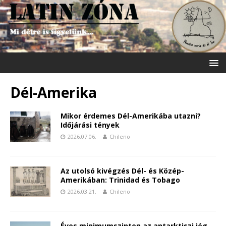
Dél-Amerika
Mikor érdemes Dél-Amerikába utazni?
Időjárási tények
2026.07.06.
Chileno
Az utolsó kivégzés Dél- és Közép-
Amerikában: Trinidad és Tobago
2026.03.21.
Chileno
Éves minimumszinten az antarktiszi jég