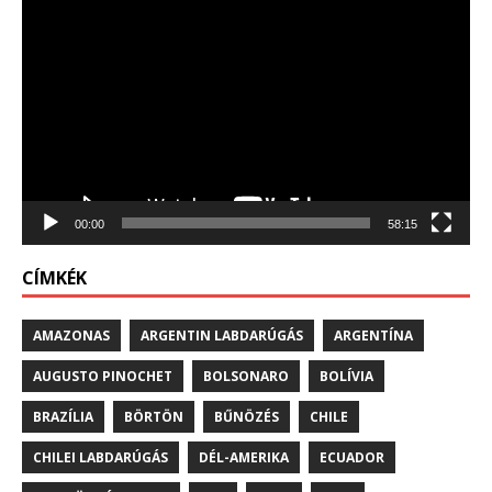
Videólejátszó
00:00
58:15
CÍMKÉK
AMAZONAS
ARGENTIN LABDARÚGÁS
ARGENTÍNA
AUGUSTO PINOCHET
BOLSONARO
BOLÍVIA
BRAZÍLIA
BÖRTÖN
BŰNÖZÉS
CHILE
CHILEI LABDARÚGÁS
DÉL-AMERIKA
ECUADOR