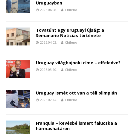
Uruguayban
2026.06.08.
Chileno
Tovatűnt egy uruguayi újság: a
Semanario Noticias története
2026.04.03.
Chileno
Uruguay világbajnoki címe – elfeledve?
2026.03.10.
Chileno
Uruguay ismét ott van a téli olimpián
2026.02.14.
Chileno
Franquia – kevésbé ismert falucska a
hármashatáron