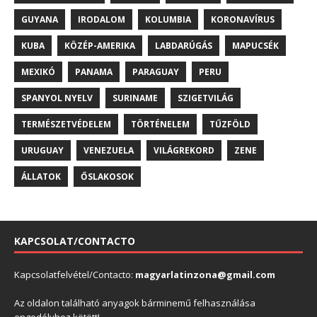
GUYANA
IRODALOM
KOLUMBIA
KORONAVÍRUS
KUBA
KÖZÉP-AMERIKA
LABDARÚGÁS
MAPUCSÉK
MEXIKÓ
PANAMA
PARAGUAY
PERU
SPANYOL NYELV
SURINAME
SZIGETVILÁG
TERMÉSZETVÉDELEM
TÖRTÉNELEM
TŰZFÖLD
URUGUAY
VENEZUELA
VILÁGREKORD
ZENE
ÁLLATOK
ŐSLAKOSOK
KAPCSOLAT/CONTACTO
Kapcsolatfelvétel/Contacto:
magyarlatinzona@gmail.com
Az oldalon található anyagok bárminemű felhasználása