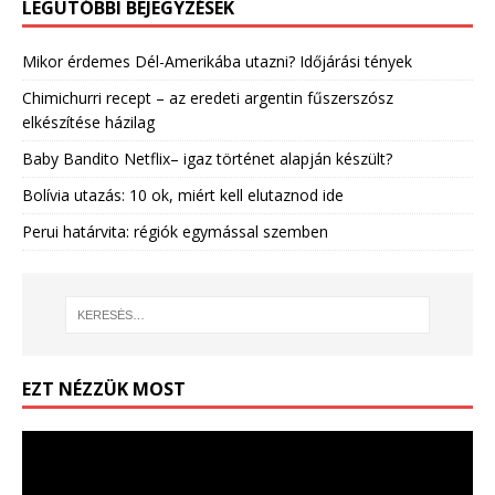
LEGUTÓBBI BEJEGYZÉSEK
Mikor érdemes Dél-Amerikába utazni? Időjárási tények
Chimichurri recept – az eredeti argentin fűszerszósz
elkészítése házilag
Baby Bandito Netflix– igaz történet alapján készült?
Bolívia utazás: 10 ok, miért kell elutaznod ide
Perui határvita: régiók egymással szemben
EZT NÉZZÜK MOST
Videólejátszó