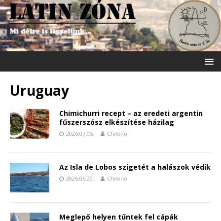
Uruguay
Chimichurri recept – az eredeti argentin
fűszerszósz elkészítése házilag
2026.07.05.
Chileno
Az Isla de Lobos szigetét a halászok védik
2026.06.20.
Chileno
Meglepő helyen tűntek fel cápák