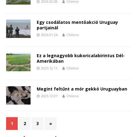
2026.02.08.
Chileno
Egy csodálatos mentőakció Uruguay
partjainál
2026.01.24.
Chileno
Ez a legnagyobb kukoricalabirintus Dél-
Amerikában
2025.12.11.
Chileno
Megint feltűnt a mór gekkó Uruguayban
2025.12.07.
Chileno
1
2
3
»