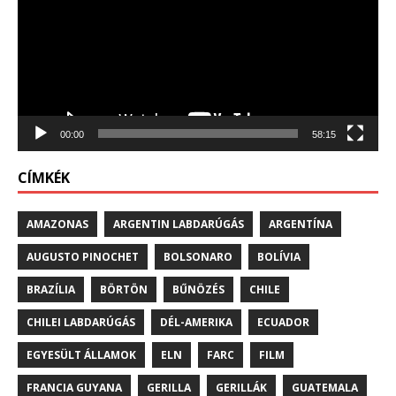
00:00
58:15
CÍMKÉK
AMAZONAS
ARGENTIN LABDARÚGÁS
ARGENTÍNA
AUGUSTO PINOCHET
BOLSONARO
BOLÍVIA
BRAZÍLIA
BÖRTÖN
BŰNÖZÉS
CHILE
CHILEI LABDARÚGÁS
DÉL-AMERIKA
ECUADOR
EGYESÜLT ÁLLAMOK
ELN
FARC
FILM
FRANCIA GUYANA
GERILLA
GERILLÁK
GUATEMALA