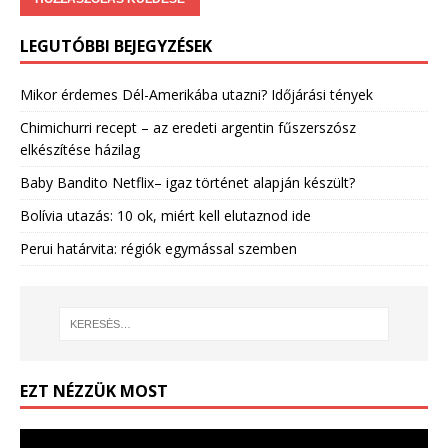
LEGUTÓBBI BEJEGYZÉSEK
Mikor érdemes Dél-Amerikába utazni? Időjárási tények
Chimichurri recept – az eredeti argentin fűszerszósz
elkészítése házilag
Baby Bandito Netflix– igaz történet alapján készült?
Bolívia utazás: 10 ok, miért kell elutaznod ide
Perui határvita: régiók egymással szemben
EZT NÉZZÜK MOST
Videólejátszó