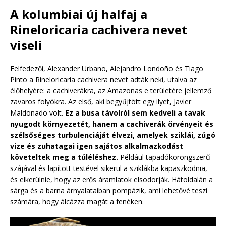
A kolumbiai új halfaj a
Rineloricaria cachivera nevet
viseli
Felfedezői, Alexander Urbano, Alejandro Londoño és Tiago
Pinto a Rineloricaria cachivera nevet adták neki, utalva az
élőhelyére: a cachiverákra, az Amazonas e területére jellemző
zavaros folyókra. Az első, aki begyűjtött egy ilyet, Javier
Maldonado volt.
Ez a busa távolról sem kedveli a tavak
nyugodt környezetét, hanem a cachiverák örvényeit és
szélsőséges turbulenciáját élvezi, amelyek sziklái, zúgó
vize és zuhatagai igen sajátos alkalmazkodást
követeltek meg a túléléshez.
Például tapadókorongszerű
szájával és lapított testével sikerül a sziklákba kapaszkodnia,
és elkerülnie, hogy az erős áramlatok elsodorják. Hátoldalán a
sárga és a barna árnyalataiban pompázik, ami lehetővé teszi
számára, hogy álcázza magát a fenéken.