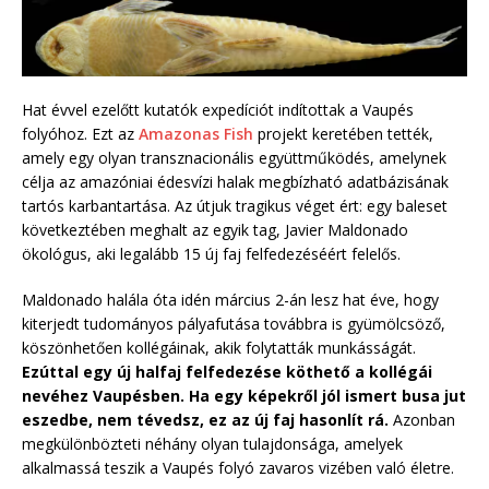
Hat évvel ezelőtt kutatók expedíciót indítottak a Vaupés
folyóhoz. Ezt az
Amazonas Fish
projekt keretében tették,
amely egy olyan transznacionális együttműködés, amelynek
célja az amazóniai édesvízi halak megbízható adatbázisának
tartós karbantartása. Az útjuk tragikus véget ért: egy baleset
következtében meghalt az egyik tag, Javier Maldonado
ökológus, aki legalább 15 új faj felfedezéséért felelős.
Maldonado halála óta idén március 2-án lesz hat éve, hogy
kiterjedt tudományos pályafutása továbbra is gyümölcsöző,
köszönhetően kollégáinak, akik folytatták munkásságát.
Ezúttal egy új halfaj felfedezése köthető a kollégái
nevéhez Vaupésben. Ha egy képekről jól ismert busa jut
eszedbe, nem tévedsz, ez az új faj hasonlít rá.
Azonban
megkülönbözteti néhány olyan tulajdonsága, amelyek
alkalmassá teszik a Vaupés folyó zavaros vizében való életre.