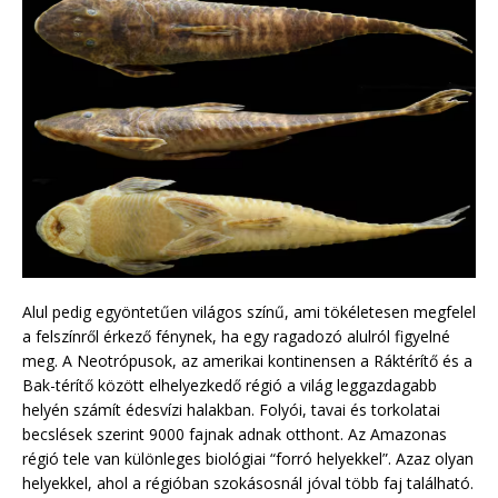
Alul pedig egyöntetűen világos színű, ami tökéletesen megfelel
a felszínről érkező fénynek, ha egy ragadozó alulról figyelné
meg. A Neotrópusok, az amerikai kontinensen a Ráktérítő és a
Bak-térítő között elhelyezkedő régió a világ leggazdagabb
helyén számít édesvízi halakban. Folyói, tavai és torkolatai
becslések szerint 9000 fajnak adnak otthont. Az Amazonas
régió tele van különleges biológiai “forró helyekkel”. Azaz olyan
helyekkel, ahol a régióban szokásosnál jóval több faj található.