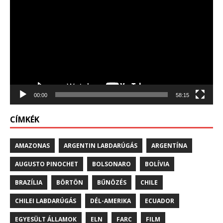
00:00
58:15
CÍMKÉK
AMAZONAS
ARGENTIN LABDARÚGÁS
ARGENTÍNA
AUGUSTO PINOCHET
BOLSONARO
BOLÍVIA
BRAZÍLIA
BÖRTÖN
BŰNÖZÉS
CHILE
CHILEI LABDARÚGÁS
DÉL-AMERIKA
ECUADOR
EGYESÜLT ÁLLAMOK
ELN
FARC
FILM