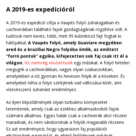
A 2019-es expedícióról
A 2019-es expedíció célja a Vaupés folyó zuhatagaiban és
cachiveráiban található fajok gazdagságának rögzítése volt. A
tudósok nem kevés, több, mint 95 különböző fajt fogtak ki
hálójukkal.
A Vaupés folyó, amely Guaviare megyében
ered és a brazíliai Negro folyóba ömlik, az említett
“forró pontok” egyike, kifejezetten sok faj csak itt él a
világon.
Itt nemrég mutattunk
egy másikat. A folyó hirtelen
megugrik a cachiverákban, vagyis olyan szakaszokban,
amelyekben a víz gyorsan és hevesen folyik át a köveken. És
amelyeket néha a folyó szintjének vad változása kísér, ami
vízesésszerű zuhanást eredményez.
Az ilyen képződmények olyan turbulens környezetet
teremtenek, amely csak az ezekhez alkalmazkodott fajok
számára alkalmas. Egyes halak csak a cachiverák alsó részein
maradnak, és nem vándorolnak a folyók magasabb részeire.
Ez azt eredményezi, hogy ugyanazon faj populációi
elkülönülnek egymástól, és eltérő fejlődésnek indulnak,