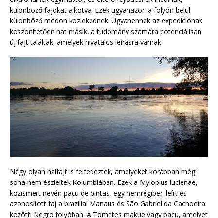
különböző fajokat alkotva. Ezek ugyanazon a folyón belül
különböző módon közlekednek. Ugyanennek az expedíciónak
köszönhetően hat másik, a tudomány számára potenciálisan
új fajt találtak, amelyek hivatalos leírásra várnak.
Négy olyan halfajt is felfedeztek, amelyeket korábban még
soha nem észleltek Kolumbiában. Ezek a Myloplus lucienae,
közismert nevén pacu de pintas, egy nemrégiben leírt és
azonosított faj a brazíliai Manaus és São Gabriel da Cachoeira
közötti Negro folyóban. A Tometes makue vagy pacu, amelyet