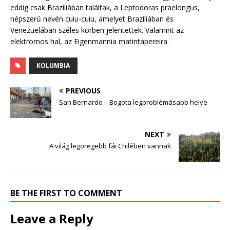
eddig csak Brazíliában találtak, a Leptodoras praelongus,
népszerű nevén cuiu-cuiu, amelyet Brazíliában és
Venezuelában széles körben jelentettek. Valamint az
elektromos hal, az Eigenmannia matintapereira.
KOLUMBIA
PREVIOUS
San Bernardo – Bogota legproblémásabb helye
NEXT
A világ legöregebb fái Chilében vannak
BE THE FIRST TO COMMENT
Leave a Reply