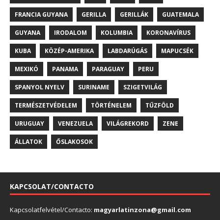
FRANCIA GUYANA
GERILLA
GERILLÁK
GUATEMALA
GUYANA
IRODALOM
KOLUMBIA
KORONAVÍRUS
KUBA
KÖZÉP-AMERIKA
LABDARÚGÁS
MAPUCSÉK
MEXIKÓ
PANAMA
PARAGUAY
PERU
SPANYOL NYELV
SURINAME
SZIGETVILÁG
TERMÉSZETVÉDELEM
TÖRTÉNELEM
TŰZFÖLD
URUGUAY
VENEZUELA
VILÁGREKORD
ZENE
ÁLLATOK
ŐSLAKOSOK
KAPCSOLAT/CONTACTO
Kapcsolatfelvétel/Contacto:
magyarlatinzona@gmail.com