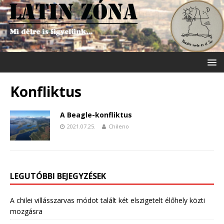
Konfliktus
A Beagle-konfliktus
2021.07.25.
Chileno
LEGUTÓBBI BEJEGYZÉSEK
A chilei villásszarvas módot talált két elszigetelt élőhely közti
mozgásra