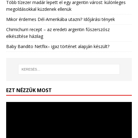
Több tízezer madár lepett el egy argentin várost: különleges
megoldásokkal küzdenek ellenük
Mikor érdemes Dél-Amerikába utazni? Időjárási tények
Chimichurri recept – az eredeti argentin fűszerszósz
elkészítése házilag
Baby Bandito Netflix– igaz történet alapján készült?
EZT NÉZZÜK MOST
Videólejátszó