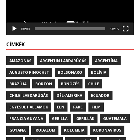
00:00
58:15
CÍMKÉK
AMAZONAS
ARGENTIN LABDARÚGÁS
ARGENTÍNA
AUGUSTO PINOCHET
BOLSONARO
BOLÍVIA
BRAZÍLIA
BÖRTÖN
BŰNÖZÉS
CHILE
CHILEI LABDARÚGÁS
DÉL-AMERIKA
ECUADOR
EGYESÜLT ÁLLAMOK
ELN
FARC
FILM
FRANCIA GUYANA
GERILLA
GERILLÁK
GUATEMALA
GUYANA
IRODALOM
KOLUMBIA
KORONAVÍRUS