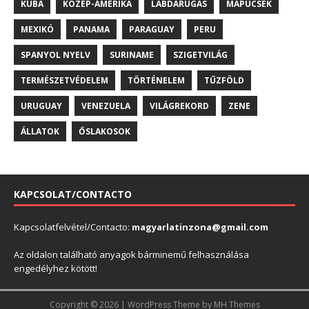
KUBA
KÖZÉP-AMERIKA
LABDARÚGÁS
MAPUCSÉK
MEXIKÓ
PANAMA
PARAGUAY
PERU
SPANYOL NYELV
SURINAME
SZIGETVILÁG
TERMÉSZETVÉDELEM
TÖRTÉNELEM
TŰZFÖLD
URUGUAY
VENEZUELA
VILÁGREKORD
ZENE
ÁLLATOK
ŐSLAKOSOK
KAPCSOLAT/CONTACTO
Kapcsolatfelvétel/Contacto:
magyarlatinzona@gmail.com
Az oldalon található anyagok bárminemű felhasználása
engedélyhez kötött!
Copyright © 2026 | WordPress Theme by
MH Themes