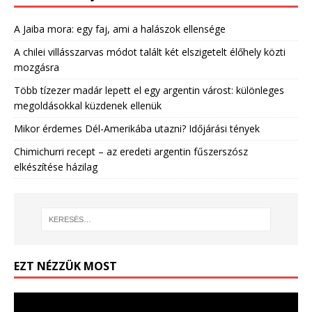
A Jaiba mora: egy faj, ami a halászok ellensége
A chilei villásszarvas módot talált két elszigetelt élőhely közti
mozgásra
Több tízezer madár lepett el egy argentin várost: különleges
megoldásokkal küzdenek ellenük
Mikor érdemes Dél-Amerikába utazni? Időjárási tények
Chimichurri recept – az eredeti argentin fűszerszósz
elkészítése házilag
EZT NÉZZÜK MOST
Videólejátszó