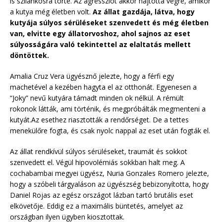
is szilánkosra törte. Az agressziót akkor hajtotta végre, amikor
a kutya még életben volt.
Az állat gazdája, látva, hogy
kutyája súlyos sérüléseket szenvedett és még életben
van, elvitte egy állatorvoshoz, ahol sajnos az eset
súlyosságára való tekintettel az elaltatás mellett
döntöttek.
Amalia Cruz Vera ügyésznő jelezte, hogy a férfi egy
machetével a kezében hagyta el az otthonát. Egyenesen a
“Joky” nevű kutyára támadt minden ok nélkül. A rémült
rokonok látták, ami történik, és megpróbálták megmenteni a
kutyát.Az esethez riasztották a rendőrséget. De a tettes
menekülőre fogta, és csak nyolc nappal az eset után fogták el.
Az állat rendkívül súlyos sérüléseket, traumát és sokkot
szenvedett el. Végül hipovolémiás sokkban halt meg. A
cochabambai megyei ügyész, Nuria Gonzales Romero jelezte,
hogy a szóbeli tárgyaláson az ügyészség bebizonyította, hogy
Daniel Rojas az egész országot lázban tartó brutális eset
elkövetője. Eddig ez a maximális büntetés, amelyet az
országban ilyen ügyben kiosztottak.