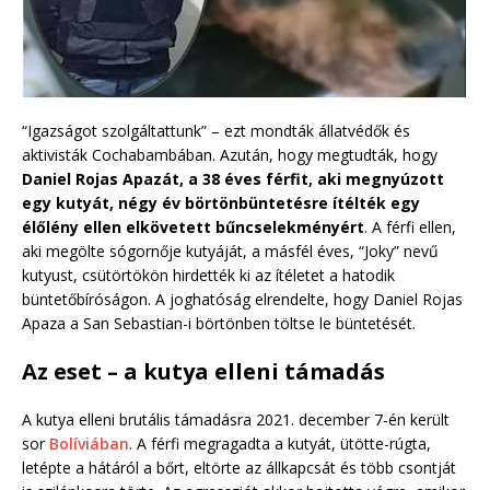
“Igazságot szolgáltattunk” – ezt mondták állatvédők és
aktivisták Cochabambában. Azután, hogy megtudták, hogy
Daniel Rojas Apazát, a 38 éves férfit, aki megnyúzott
egy kutyát, négy év börtönbüntetésre ítélték egy
élőlény ellen elkövetett bűncselekményért
. A férfi ellen,
aki megölte sógornője kutyáját, a másfél éves, “Joky” nevű
kutyust, csütörtökön hirdették ki az ítéletet a hatodik
büntetőbíróságon. A joghatóság elrendelte, hogy Daniel Rojas
Apaza a San Sebastian-i börtönben töltse le büntetését.
Az eset – a kutya elleni támadás
A kutya elleni brutális támadásra 2021. december 7-én került
sor
Bolíviában
. A férfi megragadta a kutyát, ütötte-rúgta,
letépte a hátáról a bőrt, eltörte az állkapcsát és több csontját