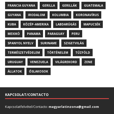
FRANCIA GUYANA
GERILLA
GERILLÁK
GUATEMALA
GUYANA
IRODALOM
KOLUMBIA
KORONAVÍRUS
KUBA
KÖZÉP-AMERIKA
LABDARÚGÁS
MAPUCSÉK
MEXIKÓ
PANAMA
PARAGUAY
PERU
SPANYOL NYELV
SURINAME
SZIGETVILÁG
TERMÉSZETVÉDELEM
TÖRTÉNELEM
TŰZFÖLD
URUGUAY
VENEZUELA
VILÁGREKORD
ZENE
ÁLLATOK
ŐSLAKOSOK
KAPCSOLAT/CONTACTO
Kapcsolatfelvétel/Contacto:
magyarlatinzona@gmail.com