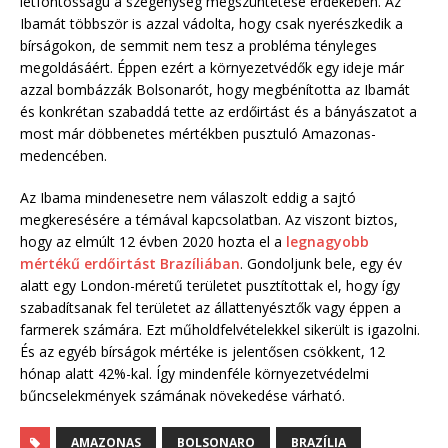
létfontosságú a szegénység megszüntetése érdekében. Az
Ibamát többször is azzal vádolta, hogy csak nyerészkedik a
bírságokon, de semmit nem tesz a probléma tényleges
megoldásáért. Éppen ezért a környezetvédők egy ideje már
azzal bombázzák Bolsonarót, hogy megbénította az Ibamát
és konkrétan szabaddá tette az erdőirtást és a bányászatot a
most már döbbenetes mértékben pusztuló Amazonas-
medencében.
Az Ibama mindenesetre nem válaszolt eddig a sajtó
megkeresésére a témával kapcsolatban. Az viszont biztos,
hogy az elmúlt 12 évben 2020 hozta el a
legnagyobb
mértékű erdőirtást Brazíliában
. Gondoljunk bele, egy év
alatt egy London-méretű területet pusztítottak el, hogy így
szabadítsanak fel területet az állattenyésztők vagy éppen a
farmerek számára. Ezt műholdfelvételekkel sikerült is igazolni.
És az egyéb bírságok mértéke is jelentősen csökkent, 12
hónap alatt 42%-kal. Így mindenféle környezetvédelmi
bűncselekmények számának növekedése várható.
AMAZONAS
BOLSONARO
BRAZÍLIA