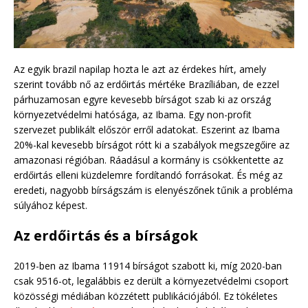
Az egyik brazil napilap hozta le azt az érdekes hírt, amely
szerint tovább nő az erdőirtás mértéke Brazíliában, de ezzel
párhuzamosan egyre kevesebb bírságot szab ki az ország
környezetvédelmi hatósága, az Ibama. Egy non-profit
szervezet publikált először erről adatokat. Eszerint az Ibama
20%-kal kevesebb bírságot rótt ki a szabályok megszegőire az
amazonasi régióban. Ráadásul a kormány is csökkentette az
erdőirtás elleni küzdelemre fordítandó forrásokat. És még az
eredeti, nagyobb bírságszám is elenyészőnek tűnik a probléma
súlyához képest.
Az erdőirtás és a bírságok
2019-ben az Ibama 11914 bírságot szabott ki, míg 2020-ban
csak 9516-ot, legalábbis ez derült a környezetvédelmi csoport
közösségi médiában közzétett publikációjából. Ez tökéletes