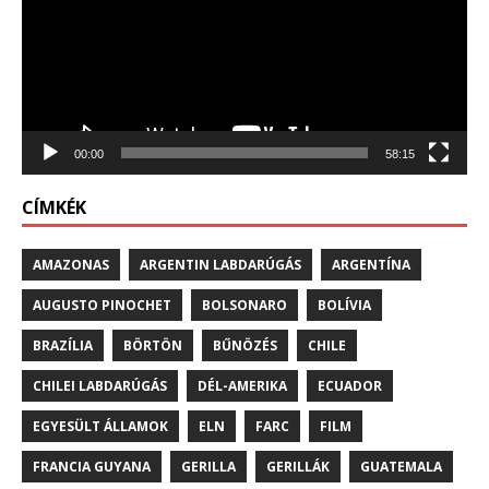
00:00
58:15
CÍMKÉK
AMAZONAS
ARGENTIN LABDARÚGÁS
ARGENTÍNA
AUGUSTO PINOCHET
BOLSONARO
BOLÍVIA
BRAZÍLIA
BÖRTÖN
BŰNÖZÉS
CHILE
CHILEI LABDARÚGÁS
DÉL-AMERIKA
ECUADOR
EGYESÜLT ÁLLAMOK
ELN
FARC
FILM
FRANCIA GUYANA
GERILLA
GERILLÁK
GUATEMALA