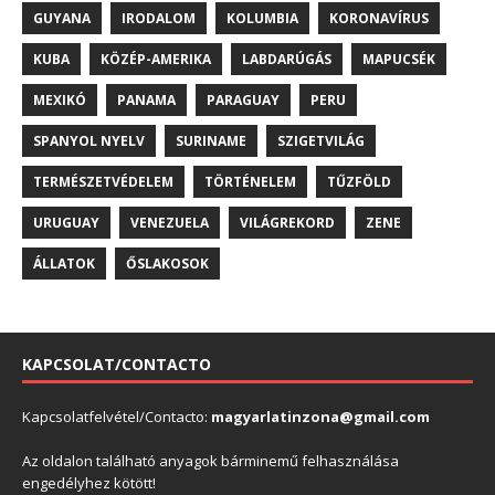
GUYANA
IRODALOM
KOLUMBIA
KORONAVÍRUS
KUBA
KÖZÉP-AMERIKA
LABDARÚGÁS
MAPUCSÉK
MEXIKÓ
PANAMA
PARAGUAY
PERU
SPANYOL NYELV
SURINAME
SZIGETVILÁG
TERMÉSZETVÉDELEM
TÖRTÉNELEM
TŰZFÖLD
URUGUAY
VENEZUELA
VILÁGREKORD
ZENE
ÁLLATOK
ŐSLAKOSOK
KAPCSOLAT/CONTACTO
Kapcsolatfelvétel/Contacto:
magyarlatinzona@gmail.com
Az oldalon található anyagok bárminemű felhasználása
engedélyhez kötött!