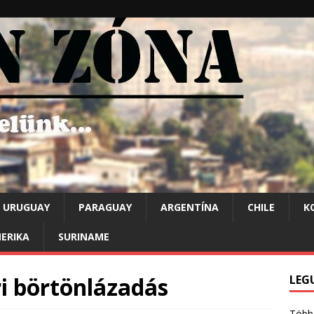
URUGUAY
PARAGUAY
ARGENTÍNA
CHILE
K
ERIKA
SURINAME
i börtönlázadás
LEG
Több 