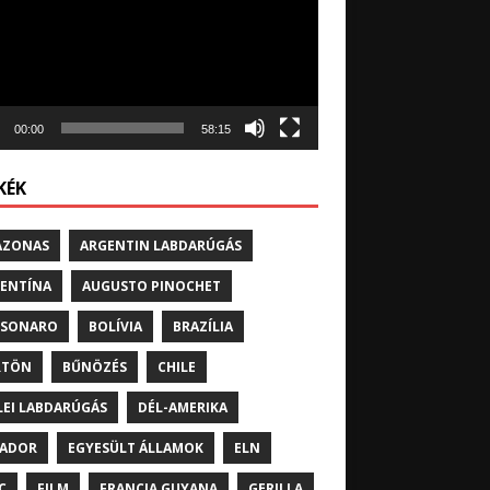
00:00
58:15
KÉK
AZONAS
ARGENTIN LABDARÚGÁS
ENTÍNA
AUGUSTO PINOCHET
LSONARO
BOLÍVIA
BRAZÍLIA
RTÖN
BŰNÖZÉS
CHILE
LEI LABDARÚGÁS
DÉL-AMERIKA
UADOR
EGYESÜLT ÁLLAMOK
ELN
C
FILM
FRANCIA GUYANA
GERILLA