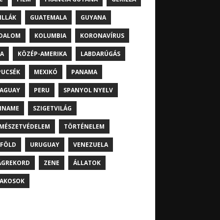
ILLÁK
GUATEMALA
GUYANA
DALOM
KOLUMBIA
KORONAVÍRUS
A
KÖZÉP-AMERIKA
LABDARÚGÁS
UCSÉK
MEXIKÓ
PANAMA
AGUAY
PERU
SPANYOL NYELV
INAME
SZIGETVILÁG
MÉSZETVÉDELEM
TÖRTÉNELEM
FÖLD
URUGUAY
VENEZUELA
ÁGREKORD
ZENE
ÁLLATOK
AKOSOK