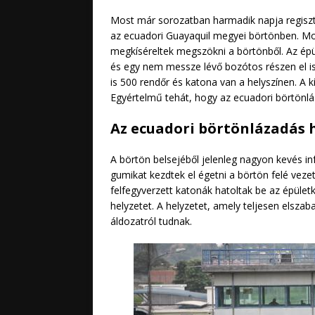
Most már sorozatban harmadik napja regisz
az ecuadori Guayaquil megyei börtönben. Mos
megkíséreltek megszökni a börtönből. Az ép
és egy nem messze lévő bozótos részen el is 
is 500 rendőr és katona van a helyszínen. A kí
Egyértelmű tehát, hogy az ecuadori börtönlá
Az ecuadori börtönlázadás 
A börtön belsejéből jelenleg nagyon kevés i
gumikat kezdtek el égetni a börtön felé vezet
felfegyverzett katonák hatoltak be az épület
helyzetet. A helyzetet, amely teljesen elszab
áldozatról tudnak.