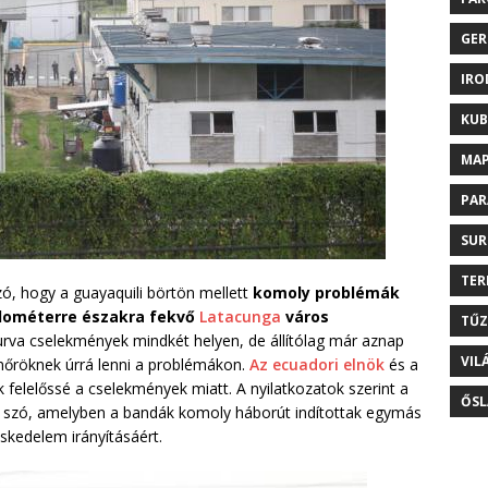
GER
IRO
KUB
MAP
PAR
SUR
TER
zó, hogy a guayaquili börtön mellett
komoly problémák
kilométerre északra fekvő
Latacunga
város
TŰZ
rva cselekmények mindkét helyen, de állítólag már aznap
VIL
önőröknek úrrá lenni a problémákon.
Az ecuadori elnök
és a
felelőssé a cselekmények miatt. A nyilatkozatok szerint a
ŐSL
van szó, amelyben a bandák komoly háborút indítottak egymás
eskedelem irányításáért.