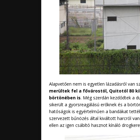
Alapvetően nem is egyetlen lázadásról van s
merültek fel a fővárostól, Quitotól 80 
börtönében is
. Még szerdán kezdődtek a du
sikerült a gyorsreagálású erőknek és a bört
hatóságok is egyértelműen a bandákat tették 
szervezett bűnözés által kiváltott harcról 
ellen az igen csábító hasznot kínáló drogker