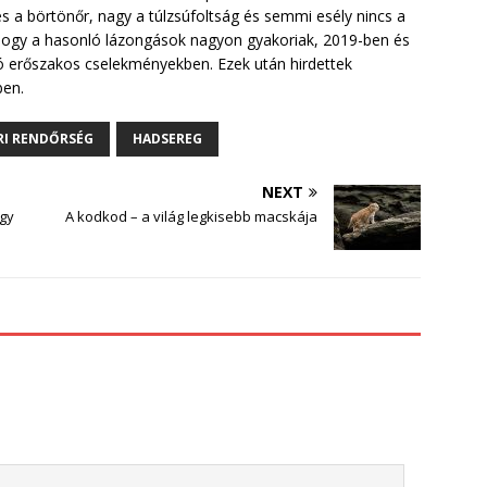
s a börtönőr, nagy a túlzsúfoltság és semmi esély nincs a
 hogy a hasonló lázongások nagyon gyakoriak, 2019-ben és
ló erőszakos cselekményekben. Ezek után hirdettek
ben.
I RENDŐRSÉG
HADSEREG
NEXT
agy
A kodkod – a világ legkisebb macskája