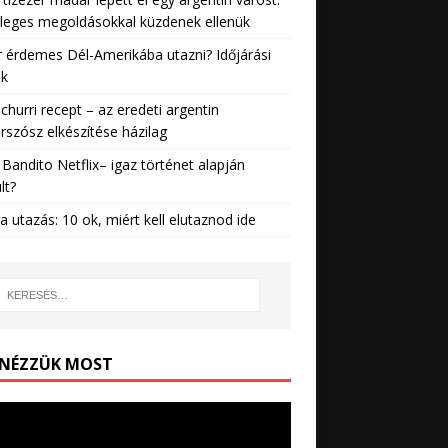
leges megoldásokkal küzdenek ellenük
 érdemes Dél-Amerikába utazni? Időjárási
ek
churri recept – az eredeti argentin
rszósz elkészítése házilag
Bandito Netflix– igaz történet alapján
lt?
ia utazás: 10 ok, miért kell elutaznod ide
 NÉZZÜK MOST
lejátszó