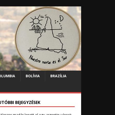
OLUMBIA
BOLÍVIA
BRAZÍLIA
UTÓBBI BEJEGYZÉSEK
tízezer madár lepett el egy argentin várost: