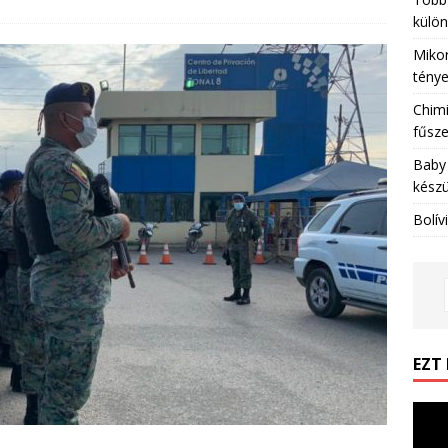
külön
Mikor
tény
Chimi
fűsze
Baby 
készü
Bolív
EZT
Videó