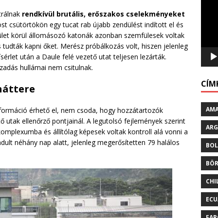
trálnak
rendkívül brutális, erőszakos cselekményeket
t csütörtökön egy tucat rab újabb zendülést indított el és
ület körül állomásozó katonák azonban szemfülesek voltak
tudták kapni őket. Merész próbálkozás volt, hiszen jelenleg
sérlet után a Daule felé vezető utat teljesen lezárták.
zadás hullámai nem csitulnak.
CÍM
háttere
AM
nformáció érhető el, nem csoda, hogy hozzátartozók
ő utak ellenőrző pontjainál. A legutolsó fejlemények szerint
ARG
komplexumba és állítólag képesek voltak kontroll alá vonni a
adult néhány nap alatt, jelenleg megerősítetten 79 halálos
BO
BÖ
CHI
EC
FAR